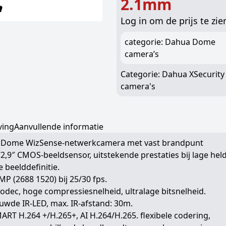
2.1mm
Log in om de prijs te zie
categorie: Dahua Dome
camera’s
Categorie:
Dahua XSecurit
camera's
ving
Aanvullende informatie
 Dome WizSense-netwerkcamera met vast brandpunt
2,9″ CMOS-beeldsensor, uitstekende prestaties bij lage hel
 beelddefinitie.
MP (2688 1520) bij 25/30 fps.
odec, hoge compressiesnelheid, ultralage bitsnelheid.
wde IR-LED, max. IR-afstand: 30m.
ART H.264 +/H.265+, AI H.264/H.265. flexibele codering,