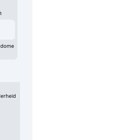
n
y dome
derheid