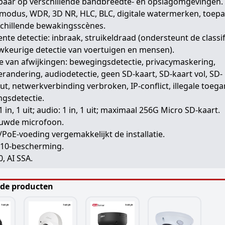
baar op verschillende bandbreedte- en opslagomgevingen.
emodus, WDR, 3D NR, HLC, BLC, digitale watermerken, toep
schillende bewakingsscènes.
gente detectie: inbraak, struikeldraad (ondersteunt de classif
wkeurige detectie van voertuigen en mensen).
e van afwijkingen: bewegingsdetectie, privacymaskering,
randering, audiodetectie, geen SD-kaart, SD-kaart vol, SD-
ut, netwerkverbinding verbroken, IP-conflict, illegale toeg
gsdetectie.
1 in, 1 uit; audio: 1 in, 1 uit; maximaal 256G Micro SD-kaart.
uwde microfoon.
PoE-voeding vergemakkelijkt de installatie.
K10-bescherming.
, AI SSA.
rde producten