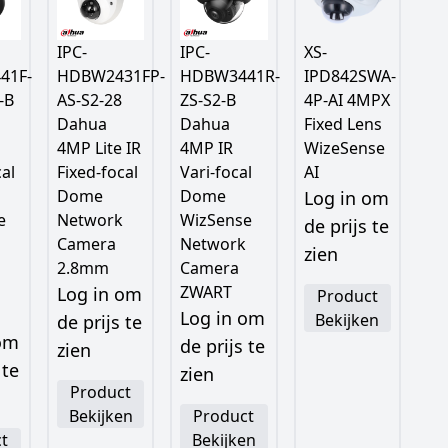
IPC-
IPC-
XS-
41F-
HDBW2431FP-
HDBW3441R-
IPD842SWA-
-B
AS-S2-28
ZS-S2-B
4P-AI 4MPX
Dahua
Dahua
Fixed Lens
4MP Lite IR
4MP IR
WizeSense
cal
Fixed-focal
Vari-focal
AI
Dome
Dome
Log in om
e
Network
WizSense
de prijs te
Camera
Network
zien
2.8mm
Camera
ZWART
Log in om
Product
Log in om
Bekijken
de prijs te
 om
de prijs te
zien
 te
zien
Product
Bekijken
Product
t
Bekijken