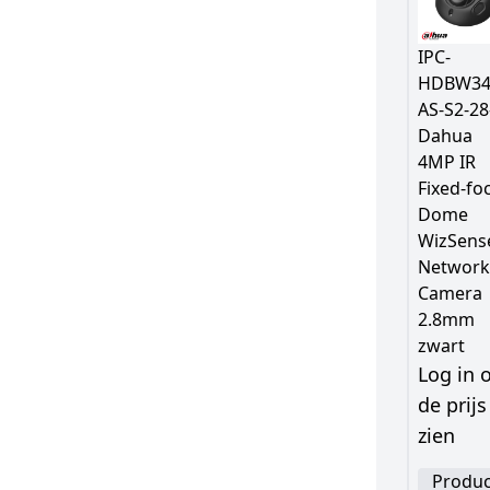
IPC-
HDBW34
AS-S2-28
Dahua
4MP IR
Fixed-fo
Dome
WizSens
Network
Camera
2.8mm
zwart
Log in
de prijs
zien
Produc