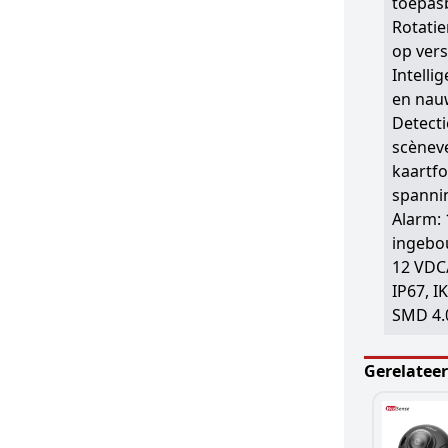
toepas
Rotati
op ver
Intelli
en nau
Detecti
scèneve
kaartfo
spannin
Alarm: 
ingebo
12 VDC/
IP67, I
SMD 4.0
Gerelatee