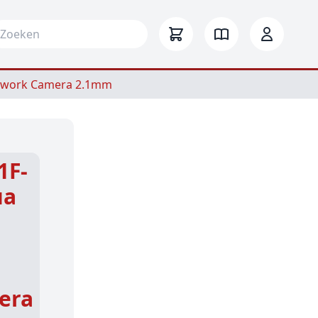
arch for:
etwork Camera 2.1mm
1F-
ua
era