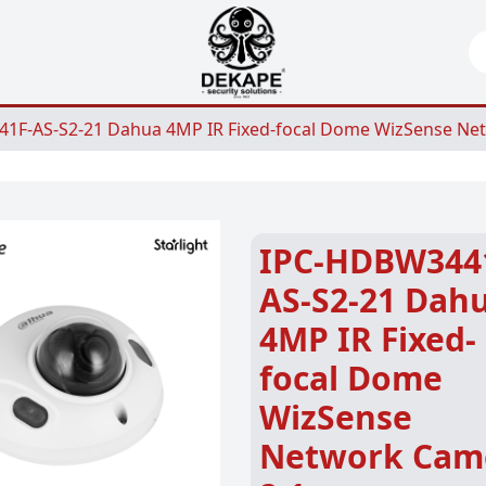
Se
1F-AS-S2-21 Dahua 4MP IR Fixed-focal Dome WizSense N
IPC-HDBW344
AS-S2-21 Dah
4MP IR Fixed-
focal Dome
WizSense
Network Cam