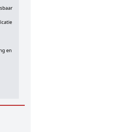
asbaar
icatie
ang en