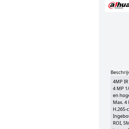
Beschrij
4MP IR
4 MP 1/
en hoge
Max. 4 
H.265-c
Ingebou
ROI, SM