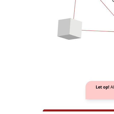
Let op!
A
Camerabewaking