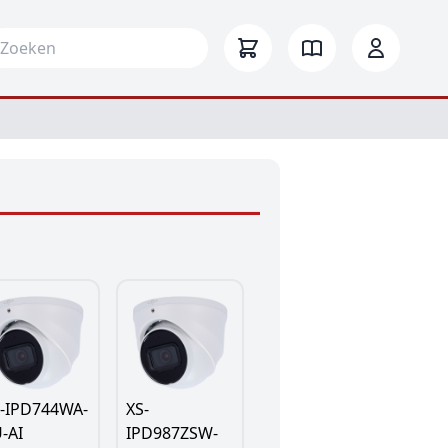
arch for:
S-IPD744WA-
XS-
-AI
IPD987ZSW-