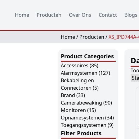
Home
Producten
Over Ons
Contact
Blogs
Home
/
Producten
/
XS_IPD744A-
Product Categories
Da
Accessoires
(85)
Too
Alarmsystemen
(127)
Bekabeling en
Connectoren
(5)
Brand
(33)
Camerabewaking
(90)
Monitoren
(15)
Opnamesystemen
(34)
Toegangssystemen
(9)
Filter Products