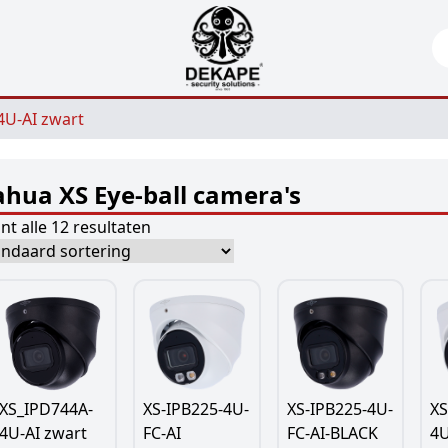
Se
4U-AI zwart
hua XS Eye-ball camera's
nt alle 12 resultaten
XS_IPD744A-
XS-IPB225-4U-
XS-IPB225-4U-
X
4U-AI zwart
FC-AI
FC-AI-BLACK
4U