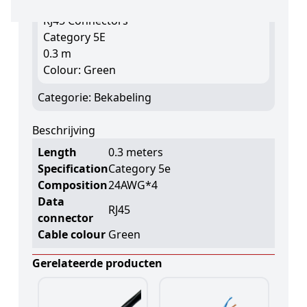
Ethernet
RJ45 Connectors
Category 5E
0.3 m
Colour: Green
Categorie:
Bekabeling
Beschrijving
Length
0.3 meters
Specification
Category 5e
Composition
24AWG*4
Data
RJ45
connector
Cable colour
Green
Gerelateerde producten