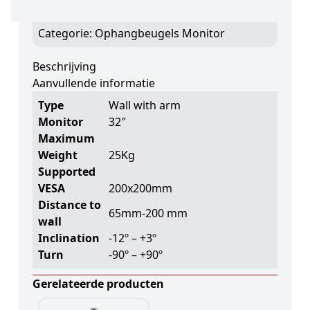
25kg
Categorie:
Ophangbeugels Monitor
Beschrijving
Aanvullende informatie
Type
Wall with arm
Monitor
32″
Maximum
Weight
25Kg
Supported
VESA
200x200mm
Distance to
65mm-200 mm
wall
Inclination
-12º – +3º
Turn
-90º – +90º
Gerelateerde producten