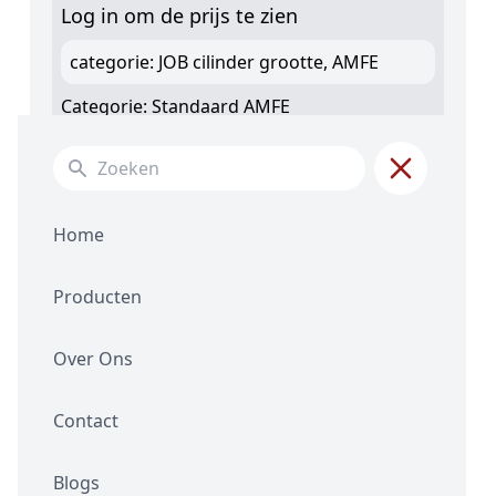
Log in om de prijs te zien
categorie: JOB cilinder grootte, AMFE
Categorie:
Standaard AMFE
Search for:
Beschrijving
Artikelnummer: 100713
Hoeveelheid Vloeistof: 603 ml
Home
Gerelateerde producten
Producten
Over Ons
Contact
Standaard AMFE
Standaard AMFE
Blogs