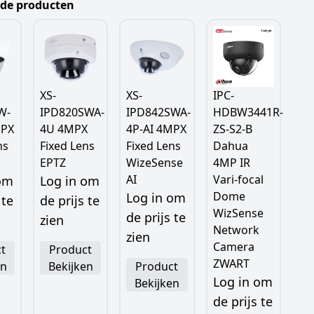
rde producten
XS-
XS-
IPC-
W-
IPD820SWA-
IPD842SWA-
HDBW3441R-
MPX
4U 4MPX
4P-AI 4MPX
ZS-S2-B
ns
Fixed Lens
Fixed Lens
Dahua
EPTZ
WizeSense
4MP IR
AI
Vari-focal
 om
Log in om
Dome
Log in om
 te
de prijs te
WizSense
de prijs te
zien
Network
zien
Camera
t
Product
ZWART
en
Bekijken
Product
Log in om
Bekijken
de prijs te