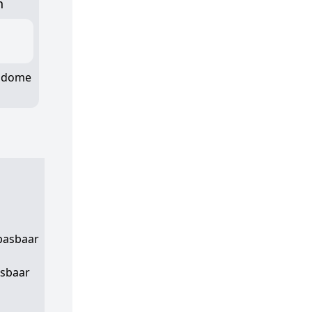
n
y dome
epasbaar
asbaar