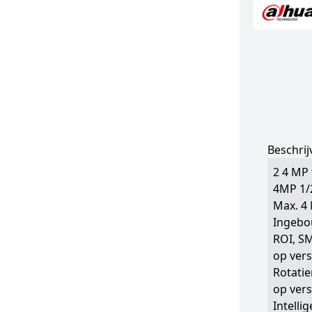
Beschrij
2 4 MP
4MP 1/
Max. 4 
Ingebou
ROI, SM
op ver
Rotati
op ver
Intelli