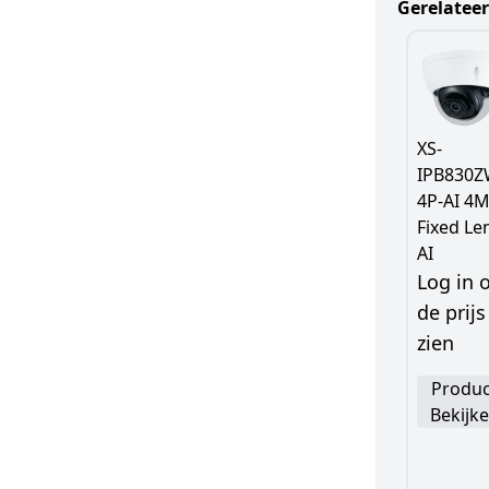
Gerelatee
XS-
IPB830Z
4P-AI 4
Fixed Le
AI
Log in
de prijs
zien
Produc
Bekijk