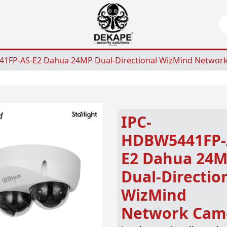
Se
1FP-AS-E2 Dahua 24MP Dual-Directional WizMind Networ
IPC-
HDBW5441FP-
E2 Dahua 24
Dual-Directio
WizMind
Network Cam