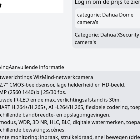
Log in om de prijs te zie
categorie: Dahua Dome
camera’s
Categorie:
Dahua XSecurit
camera's
ving
Aanvullende informatie
 tweerichtings WizMind-netwerkcamera
2,7″ CMOS-beeldsensor, lage helderheid en HD-beeld.
MP (2560 1440) bij 25/30 fps.
wde IR-LED en de max. verlichtingsafstand is 30m.
ART H.264+/H.265+, AI H.264/H.265, flexibele codering, to
schillende bandbreedte- en opslagomgevingen.
emodus, WDR, 3D NR, HLC, BLC, digitale watermerken, toep
schillende bewakingsscènes.
gente monitoring: inbraak, struikeldraad, snel bewegen (drie