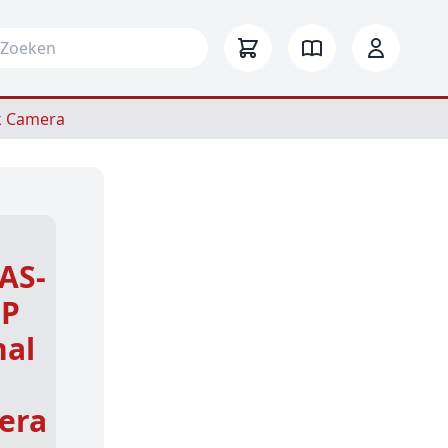
arch for:
k Camera
AS-
MP
nal
era