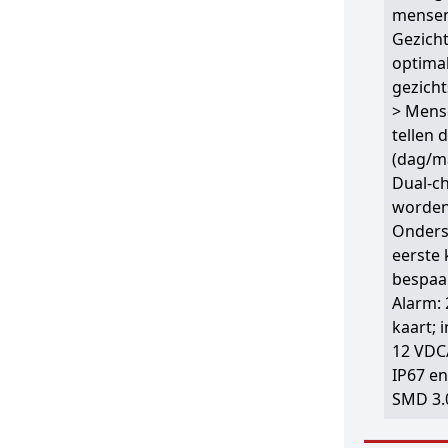
mensen
Gezich
optimal
gezicht
> Mense
tellen 
(dag/m
Dual-ch
worden
Onders
eerste
bespaa
Alarm: 
kaart;
12 VDC
IP67 en
SMD 3.