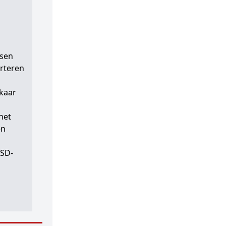
nsen
orteren
lkaar
het
en
 SD-