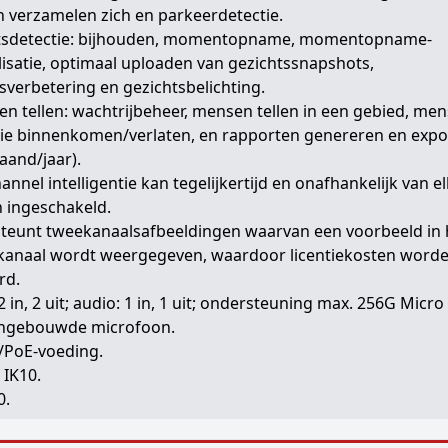
 verzamelen zich en parkeerdetectie.
tsdetectie: bijhouden, momentopname, momentopname-
isatie, optimaal uploaden van gezichtssnapshots,
sverbetering en gezichtsbelichting.
n tellen: wachtrijbeheer, mensen tellen in een gebied, me
die binnenkomen/verlaten, en rapporten genereren en exp
aand/jaar).
annel intelligentie kan tegelijkertijd en onafhankelijk van e
 ingeschakeld.
teunt tweekanaalsafbeeldingen waarvan een voorbeeld in 
 kanaal wordt weergegeven, waardoor licentiekosten word
rd.
2 in, 2 uit; audio: 1 in, 1 uit; ondersteuning max. 256G Micro
 ingebouwde microfoon.
/PoE-voeding.
 IK10.
0.