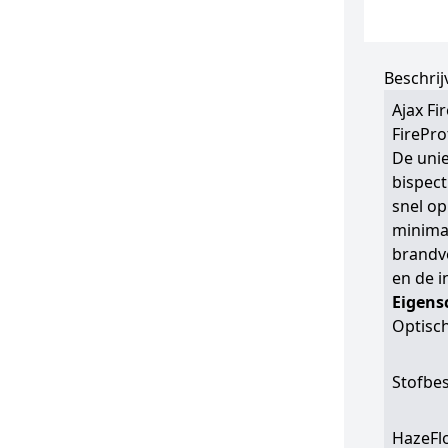
Beschrij
Ajax Fi
FirePro
De unie
bispect
snel o
minimal
brandv
en de i
Eigens
Optisc
Stofbe
HazeFl