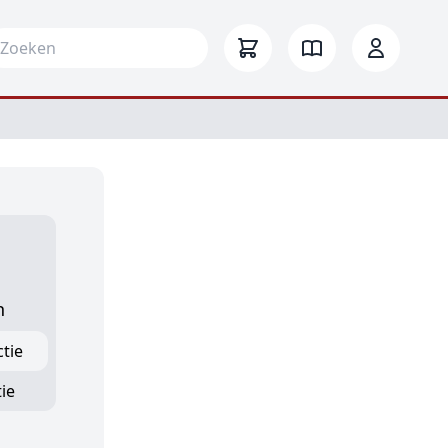
arch for:
n
ctie
ie