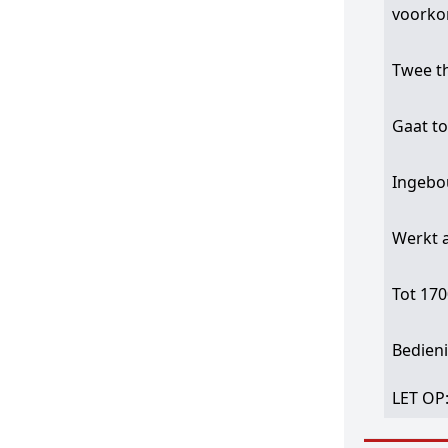
voork
Twee t
Gaat to
Ingebo
Werkt 
Tot 17
Bedieni
LET OP: