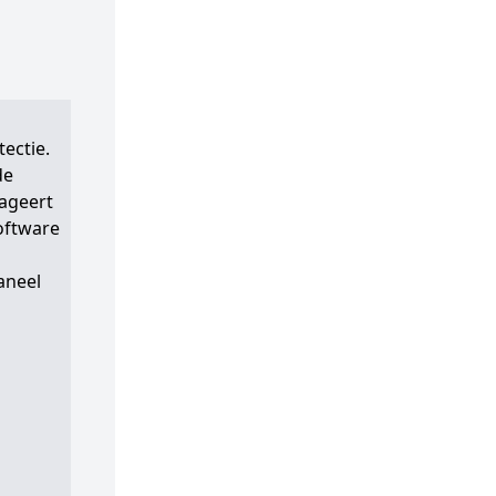
ectie.
de
eageert
oftware
aneel