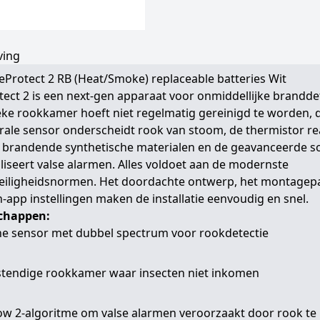
ving
reProtect 2 RB (Heat/Smoke) replaceable batteries Wit
tect 2 is een next-gen apparaat voor onmiddellijke branddet
ke rookkamer hoeft niet regelmatig gereinigd te worden, 
rale sensor onderscheidt rook van stoom, de thermistor r
p brandende synthetische materialen en de geavanceerde s
iseert valse alarmen. Alles voldoet aan de modernste
eiligheidsnormen. Het doordachte ontwerp, het montagep
n-app instellingen maken de installatie eenvoudig en snel.
chappen:
he sensor met dubbel spectrum voor rookdetectie
stendige rookkamer waar insecten niet inkomen
ow 2-algoritme om valse alarmen veroorzaakt door rook te