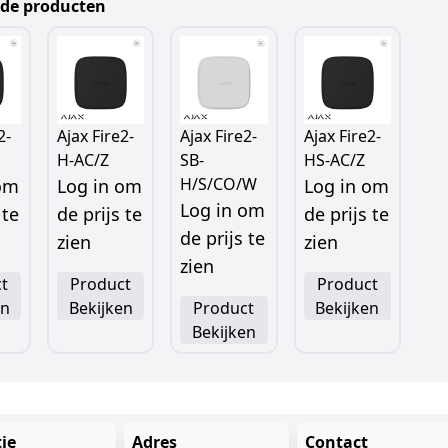
rde producten
2-
Ajax Fire2-
Ajax Fire2-
Ajax Fire2-
H-AC/Z
SB-
HS-AC/Z
H/S/CO/W
 om
Log in om
Log in om
Log in om
 te
de prijs te
de prijs te
de prijs te
zien
zien
zien
t
Product
Product
en
Bekijken
Product
Bekijken
Bekijken
ie
Adres
Contact