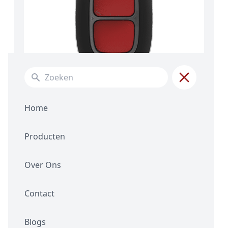
Search for:
Home
Producten
Over Ons
Ajax Dubbele
Contact
Paniekknop Zwart
Log in om de prijs te zien
Blogs